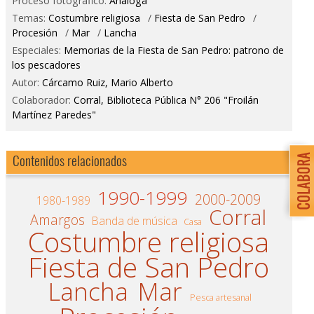
Proceso fotográfico:
Análoga
Temas:
Costumbre religiosa
/
Fiesta de San Pedro
/
Procesión
/
Mar
/
Lancha
Especiales:
Memorias de la Fiesta de San Pedro: patrono de
los pescadores
Autor:
Cárcamo Ruiz, Mario Alberto
Colaborador:
Corral, Biblioteca Pública N° 206 "Froilán
Martínez Paredes"
Contenidos relacionados
1990-1999
2000-2009
1980-1989
Corral
Amargos
Banda de música
Casa
Costumbre religiosa
Fiesta de San Pedro
Lancha
Mar
Pesca artesanal