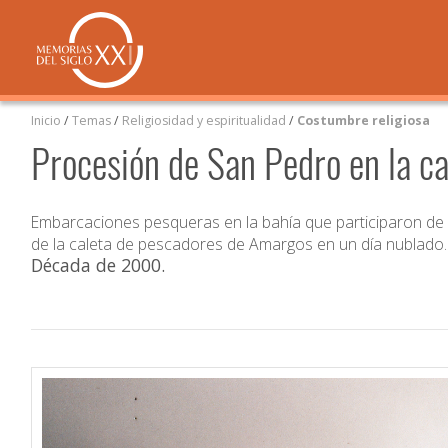
Inicio
/
Temas
/
Religiosidad y espiritualidad
/
Costumbre religiosa
Procesión de San Pedro en la c
Embarcaciones pesqueras en la bahía que participaron de 
de la caleta de pescadores de Amargos en un día nublado.
Década de 2000
.