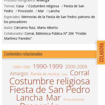
Proceso fotográfico:
Análoga
Temas:
Casa
/
Costumbre religiosa
/
Fiesta de San
Pedro
/
Procesión
/
Mar
/
Lancha
Especiales:
Memorias de la Fiesta de San Pedro: patrono de
los pescadores
Autor:
Cárcamo Ruiz, Mario Alberto
Colaborador:
Corral, Biblioteca Pública N° 206 "Froilán
Martínez Paredes"
Contenidos relacionados
1990-1999
2000-2009
1980-1989
Corral
Amargos
Banda de música
Casa
Costumbre religiosa
Fiesta de San Pedro
Lancha
Mar
Pesca artesanal