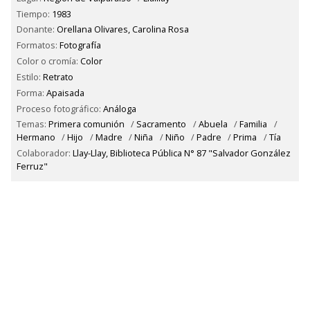
Tiempo:
1983
Donante:
Orellana Olivares, Carolina Rosa
Formatos:
Fotografía
Color o cromía:
Color
Estilo:
Retrato
Forma:
Apaisada
Proceso fotográfico:
Análoga
Temas:
Primera comunión
/
Sacramento
/
Abuela
/
Familia
/
Hermano
/
Hijo
/
Madre
/
Niña
/
Niño
/
Padre
/
Prima
/
Tía
Colaborador:
Llay-Llay, Biblioteca Pública N° 87 "Salvador González
Ferruz"