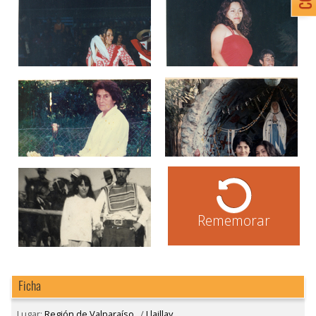
Rememorar
Ficha
Lugar:
Región de Valparaíso
/
Llaillay