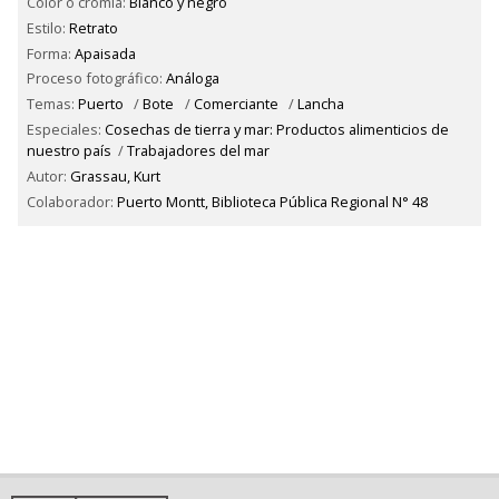
Color o cromía:
Blanco y negro
Estilo:
Retrato
Forma:
Apaisada
Proceso fotográfico:
Análoga
Temas:
Puerto
/
Bote
/
Comerciante
/
Lancha
Especiales:
Cosechas de tierra y mar: Productos alimenticios de
nuestro país
/
Trabajadores del mar
Autor:
Grassau, Kurt
Colaborador:
Puerto Montt, Biblioteca Pública Regional N° 48