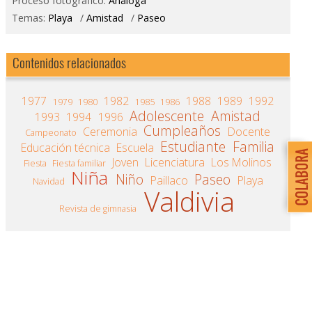
Proceso fotográfico:
Análoga
Temas:
Playa
/
Amistad
/
Paseo
Contenidos relacionados
1977
1982
1988
1989
1992
1979
1980
1985
1986
Adolescente
Amistad
1993
1994
1996
Cumpleaños
Ceremonia
Docente
Campeonato
Estudiante
Familia
Educación técnica
Escuela
Joven
Licenciatura
Los Molinos
Fiesta
Fiesta familiar
Niña
Niño
Paseo
Paillaco
Playa
Navidad
Valdivia
Revista de gimnasia