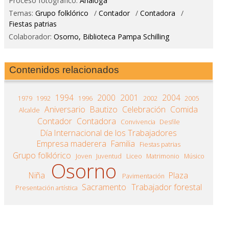
Proceso fotográfico:
Análoga
Temas:
Grupo folklórico
/
Contador
/
Contadora
/
Fiestas patrias
Colaborador:
Osorno, Biblioteca Pampa Schilling
Contenidos relacionados
1994
2000
2001
2004
1979
1992
1996
2002
2005
Aniversario
Bautizo
Celebración
Comida
Alcalde
Contador
Contadora
Convivencia
Desfile
Día Internacional de los Trabajadores
Empresa maderera
Familia
Fiestas patrias
Grupo folklórico
Joven
Juventud
Liceo
Matrimonio
Músico
Osorno
Niña
Plaza
Pavimentación
Sacramento
Trabajador forestal
Presentación artística