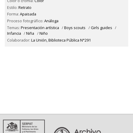
Color o cromía:
Color
Estilo:
Retrato
Forma:
Apaisada
Proceso fotográfico:
Análoga
Temas:
Presentación artística
/
Boys scouts
/
Girls guides
/
Infancia
/
Niña
/
Niño
Colaborador:
La Unión, Biblioteca Pública N°291