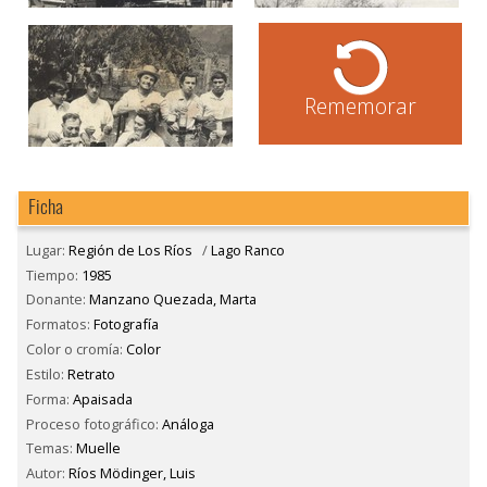
Rememorar
Ficha
Lugar:
Región de Los Ríos
/
Lago Ranco
Tiempo:
1985
Donante:
Manzano Quezada, Marta
Formatos:
Fotografía
Color o cromía:
Color
Estilo:
Retrato
Forma:
Apaisada
Proceso fotográfico:
Análoga
Temas:
Muelle
Autor:
Ríos Mödinger, Luis