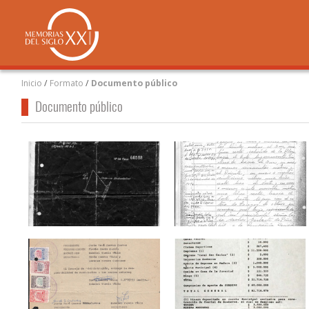
Inicio
/
Formato
/
Documento público
Documento público