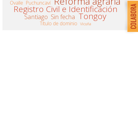
Reforma agraria
Ovalle
Puchuncaví
Registro Civil e Identificación
Tongoy
Santiago
Sin fecha
Título de dominio
Vicuña