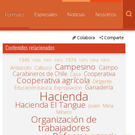
Formato
Especiales
Noticias
Nosotros
Colabora
Comparte
Contenidos relacionados
1945
1974
1953
1971
1973
1975
1976
1979
Campesino
Campo
Andacollo
Calbuco
Carabineros de Chile
Cooperativa
Casa
Cooperativa agrícola
Dirigente
Ganadería
Educación básica
Expropiación
Hacienda
Hacienda El Tangue
Joven
Mina
Minero
Organización de
trabajadores