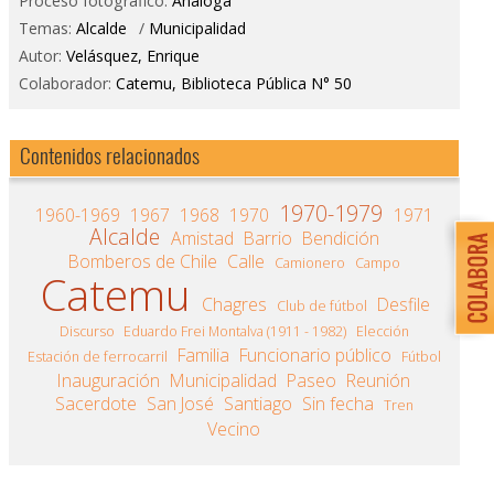
Proceso fotográfico:
Análoga
Temas:
Alcalde
/
Municipalidad
Autor:
Velásquez, Enrique
Colaborador:
Catemu, Biblioteca Pública N° 50
Contenidos relacionados
1970-1979
1960-1969
1967
1968
1970
1971
Alcalde
Amistad
Barrio
Bendición
Bomberos de Chile
Calle
Camionero
Campo
Catemu
Chagres
Desfile
Club de fútbol
Discurso
Eduardo Frei Montalva (1911 - 1982)
Elección
Familia
Funcionario público
Estación de ferrocarril
Fútbol
Inauguración
Municipalidad
Paseo
Reunión
Sacerdote
San José
Santiago
Sin fecha
Tren
Vecino