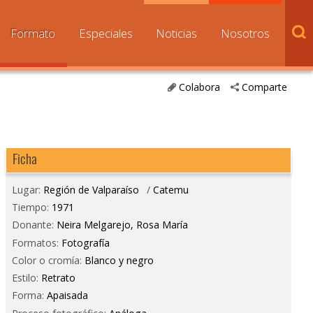
Formato
Especiales
Noticias
Nosotros
Colabora
Comparte
Ficha
Lugar:
Región de Valparaíso
/
Catemu
Tiempo:
1971
Donante:
Neira Melgarejo, Rosa María
Formatos:
Fotografía
Color o cromía:
Blanco y negro
Estilo:
Retrato
Forma:
Apaisada