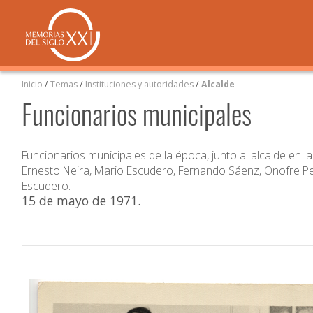
Inicio
/
Temas
/
Instituciones y autoridades
/
Alcalde
Funcionarios municipales
Funcionarios municipales de la época, junto al alcalde en l
Ernesto Neira, Mario Escudero, Fernando Sáenz, Onofre Peña
Escudero.
15 de mayo de 1971
.