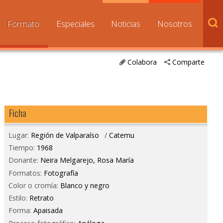
Formato
Especiales
Noticias
Nosotros
Colabora
Comparte
Ficha
Lugar:
Región de Valparaíso
/
Catemu
Tiempo:
1968
Donante:
Neira Melgarejo, Rosa María
Formatos:
Fotografía
Color o cromía:
Blanco y negro
Estilo:
Retrato
Forma:
Apaisada