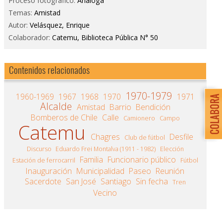
Proceso fotográfico:
Análoga
Temas:
Amistad
Autor:
Velásquez, Enrique
Colaborador:
Catemu, Biblioteca Pública N° 50
Contenidos relacionados
1970-1979
1960-1969
1967
1968
1970
1971
Alcalde
Amistad
Barrio
Bendición
Bomberos de Chile
Calle
Camionero
Campo
Catemu
Chagres
Desfile
Club de fútbol
Discurso
Eduardo Frei Montalva (1911 - 1982)
Elección
Familia
Funcionario público
Estación de ferrocarril
Fútbol
Inauguración
Municipalidad
Paseo
Reunión
Sacerdote
San José
Santiago
Sin fecha
Tren
Vecino