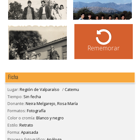
Rememorar
Ficha
Lugar:
Región de Valparaíso
/
Catemu
Tiempo:
Sin fecha
Donante:
Neira Melgarejo, Rosa María
Formatos:
Fotografía
Color o cromía:
Blanco y negro
Estilo:
Retrato
Forma:
Apaisada
Proceso fotográfico:
Análoga