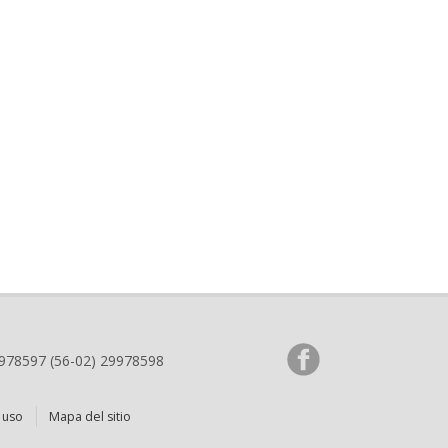
9978597 (56-02) 29978598
 uso
Mapa del sitio