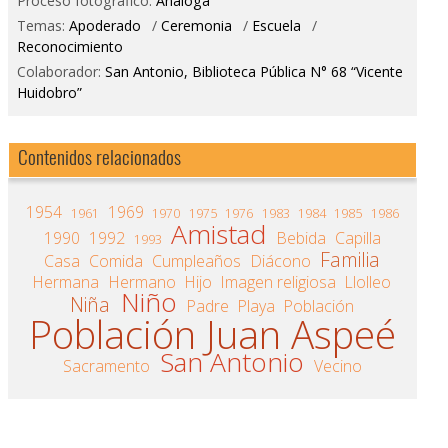
Proceso fotográfico:
Análoga
Temas:
Apoderado
/
Ceremonia
/
Escuela
/
Reconocimiento
Colaborador:
San Antonio, Biblioteca Pública N° 68 “Vicente
Huidobro”
Contenidos relacionados
1954
1969
1961
1970
1975
1976
1983
1984
1985
1986
Amistad
1990
1992
Bebida
Capilla
1993
Familia
Casa
Comida
Cumpleaños
Diácono
Hermana
Hermano
Hijo
Imagen religiosa
Llolleo
Niño
Niña
Padre
Playa
Población
Población Juan Aspeé
San Antonio
Sacramento
Vecino