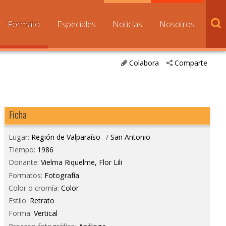
Formato
Especiales
Noticias
Nosotros
Colabora
Comparte
Ficha
Lugar:
Región de Valparaíso
/
San Antonio
Tiempo:
1986
Donante:
Vielma Riquelme, Flor Lili
Formatos:
Fotografía
Color o cromía:
Color
Estilo:
Retrato
Forma:
Vertical