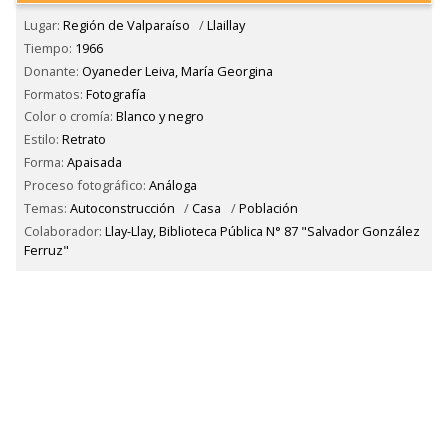
Lugar:
Región de Valparaíso
/
Llaillay
Tiempo:
1966
Donante:
Oyaneder Leiva, María Georgina
Formatos:
Fotografía
Color o cromía:
Blanco y negro
Estilo:
Retrato
Forma:
Apaisada
Proceso fotográfico:
Análoga
Temas:
Autoconstrucción
/
Casa
/
Población
Colaborador:
Llay-Llay, Biblioteca Pública N° 87 "Salvador González
Ferruz"