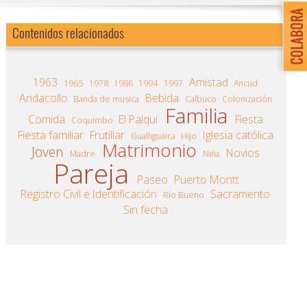
Contenidos relacionados
1963
Amistad
1965
1978
1986
1994
1997
Ancud
Andacollo
Bebida
Banda de música
Calbuco
Colonización
Familia
Comida
El Palqui
Fiesta
Coquimbo
Fiesta familiar
Frutillar
Iglesia católica
Gualliguaica
Hijo
Matrimonio
Joven
Novios
Madre
Niña
Pareja
Paseo
Puerto Montt
Registro Civil e Identificación
Sacramento
Río Bueno
Sin fecha